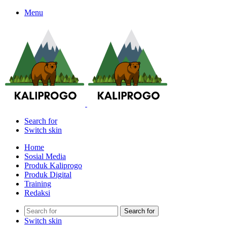
Menu
Search for
Switch skin
Home
Sosial Media
Produk Kaliprogo
Produk Digital
Training
Redaksi
Search for
Switch skin