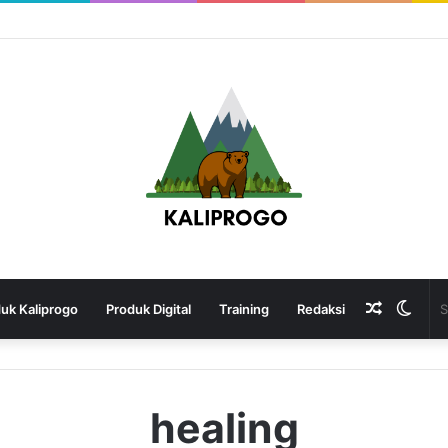
Random
Swit
uk Kaliprogo
Produk Digital
Training
Redaksi
Article
skin
healing