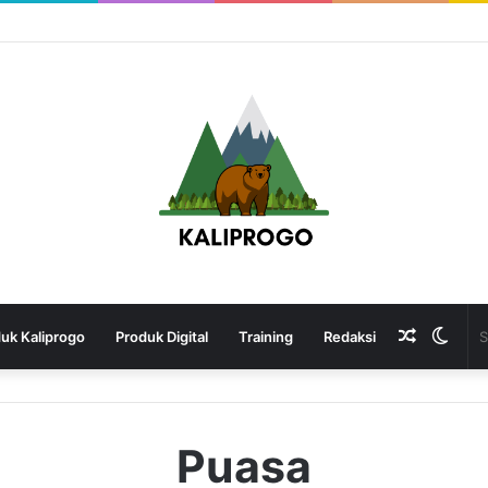
Random
Swit
uk Kaliprogo
Produk Digital
Training
Redaksi
Article
skin
Puasa