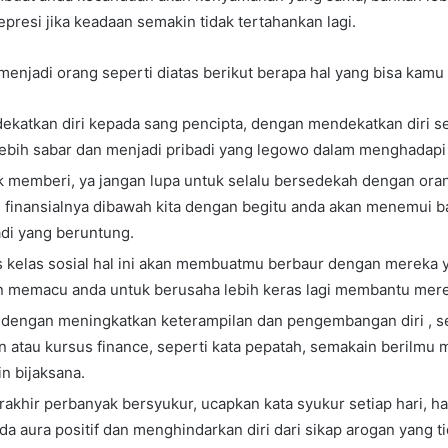
resi jika keadaan semakin tidak tertahankan lagi.
menjadi orang seperti diatas berikut berapa hal yang bisa kamu 
ekatkan diri kepada sang pencipta, dengan mendekatkan diri se
ebih sabar dan menjadi pribadi yang legowo dalam menghadapi 
k memberi, ya jangan lupa untuk selalu bersedekah dengan oran
inansialnya dibawah kita dengan begitu anda akan menemui b
adi yang beruntung.
as kelas sosial hal ini akan membuatmu berbaur dengan mereka 
 memacu anda untuk berusaha lebih keras lagi membantu mere
i dengan meningkatkan keterampilan dan pengembangan diri , s
n atau kursus finance, seperti kata pepatah, semakain berilmu
n bijaksana.
akhir perbanyak bersyukur, ucapkan kata syukur setiap hari, hal
a aura positif dan menghindarkan diri dari sikap arogan yang ti