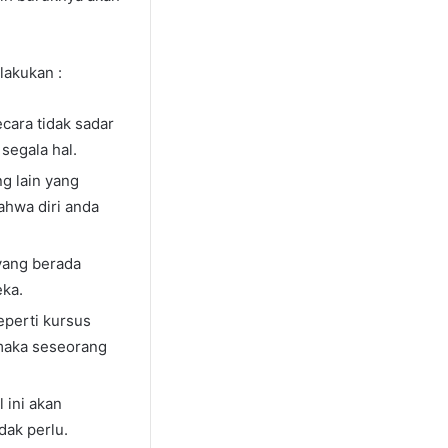
lakukan :
cara tidak sadar
segala hal.
g lain yang
ahwa diri anda
yang berada
ka.
eperti kursus
 maka seseorang
 ini akan
dak perlu.