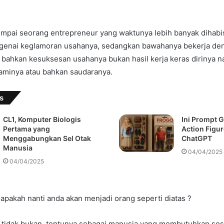
mpai seorang entrepreneur yang waktunya lebih banyak dihabis
genai keglamoran usahanya, sedangkan bawahanya bekerja den
 bahkan kesuksesan usahanya bukan hasil kerja keras dirinya 
aminya atau bahkan saudaranya.
s
CL1, Komputer Biologis
Ini Prompt 
Pertama yang
Action Figu
Menggabungkan Sel Otak
ChatGPT
Manusia
04/04/2025
04/04/2025
apakah nanti anda akan menjadi orang seperti diatas ?
tidak bukan, tentunya sebagai manusia yang membutuhkan sosia