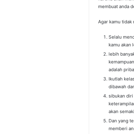
membuat anda dep
Agar kamu tidak 
Selalu mend
kamu akan l
lebih banya
kemampuan f
adalah prib
Ikutlah kel
dibawah dan
sibukan dir
keterampila
akan semaki
Dan yang ter
memberi and