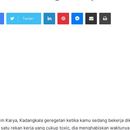
LinkedIn
Pinterest
Messenger
Share via Email
Print
Twitter
im Karya, Kadangkala geregetan ketika kamu sedang bekerja di
satu rekan kerja yang cukup toxic, dia menghabiskan waktunya