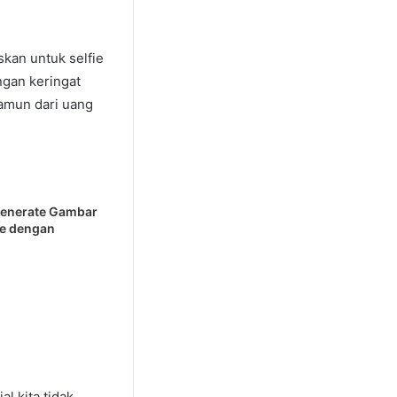
kan untuk selfie
gan keringat
namun dari uang
Generate Gambar
re dengan
l kita tidak