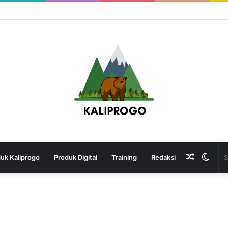
Random
Swit
uk Kaliprogo
Produk Digital
Training
Redaksi
Article
skin