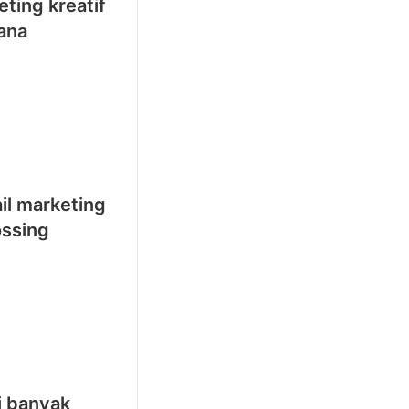
eting kreatif
pana
il marketing
ossing
i banyak