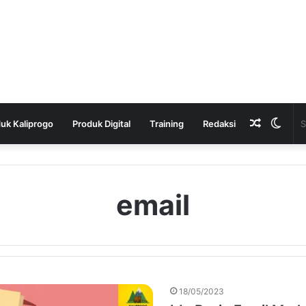
Random
Swit
uk Kaliprogo
Produk Digital
Training
Redaksi
Article
skin
email
18/05/2023