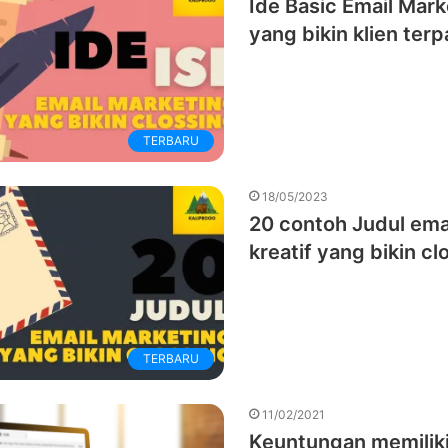
Ide Basic Email Mark
yang bikin klien ter
TERBARU
18/05/2023
20 contoh Judul ema
kreatif yang bikin cl
TERBARU
11/02/2021
Keuntungan memilik