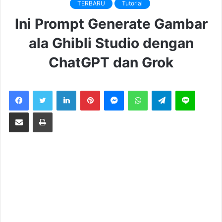
TERBARU
Tutorial
Ini Prompt Generate Gambar
ala Ghibli Studio dengan
ChatGPT dan Grok
LinkedIn
Pinterest
Messenger
WhatsApp
Telegram
Line
Share via Email
Print