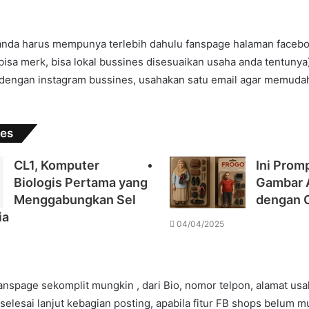
anda harus mempunya terlebih dahulu fanspage halaman faceb
( bisa merk, bisa lokal bussines disesuaikan usaha anda tentuny
 dengan instagram bussines, usahakan satu email agar memudah
les
CL1, Komputer
Ini Prom
Biologis Pertama yang
Gambar A
Menggabungkan Sel
dengan 
ia
04/04/2025
Fanspage sekomplit mungkin , dari Bio, nomor telpon, alamat usa
 selesai lanjut kebagian posting, apabila fitur FB shops belum m