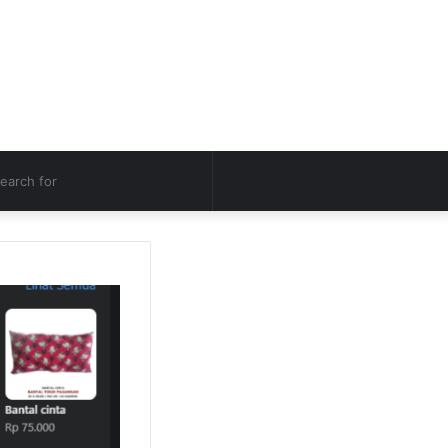
h
Search
for