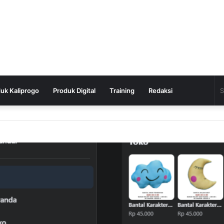
Random
Switc
uk Kaliprogo
Produk Digital
Training
Redaksi
Article
skin