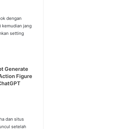
ook dengan
a) kemudian jang
kan setting
pt Generate
ction Figure
ChatGPT
ha dan situs
uncul setelah