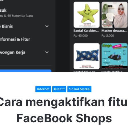
Internet
Kreatif
Sosial Media
Cara mengaktifkan fitu
FaceBook Shops