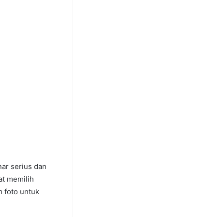
nar serius dan
at memilih
m foto untuk