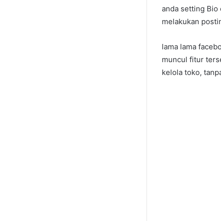
anda setting Bi
melakukan postin
lama lama facebo
muncul fitur ter
kelola toko, tan