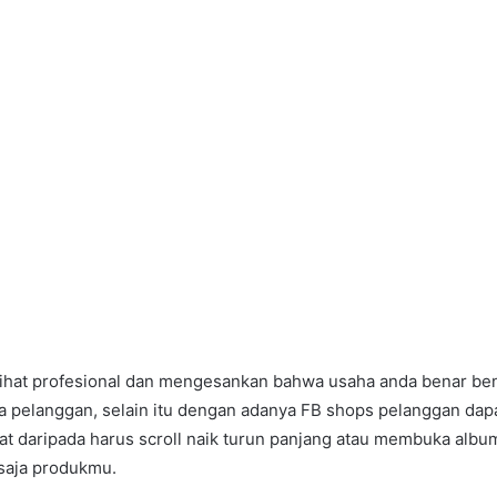
LinkedIn
Pinterest
Messenger
Messenger
WhatsApp
Telegram
Line
Share
Print
via
Email
rlihat profesional dan mengesankan bahwa usaha anda benar be
a pelanggan, selain itu dengan adanya FB shops pelanggan dap
at daripada harus scroll naik turun panjang atau membuka albu
saja produkmu.