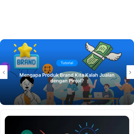
TERBARU
ualan
Cara Menyiasati Sewa Ruko Mahal 
Pengusaha Kuliner