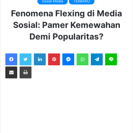
Sosial Media
TERBARU
Fenomena Flexing di Media
Sosial: Pamer Kemewahan
Demi Popularitas?
LinkedIn
Pinterest
Messenger
WhatsApp
Telegram
Line
Share via Email
Print