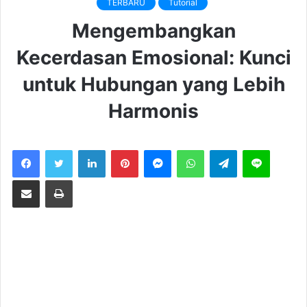
TERBARU
Tutorial
Mengembangkan
Kecerdasan Emosional: Kunci
untuk Hubungan yang Lebih
Harmonis
LinkedIn
Pinterest
Messenger
WhatsApp
Telegram
Line
Share via Email
Print