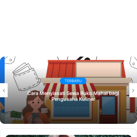
TERBARU
Cara Menyiasati Sewa Ruko Mahal bagi
Pengusaha Kuliner