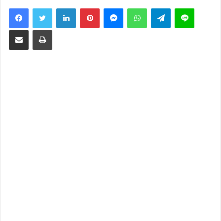
LinkedIn
Pinterest
Messenger
WhatsApp
Telegram
Line
Share via Email
Print