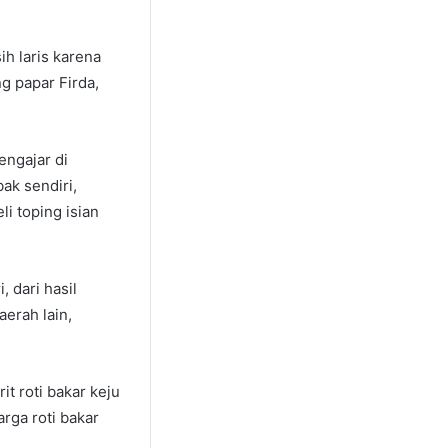
ih laris karena
g papar Firda,
engajar di
ak sendiri,
i toping isian
 dari hasil
erah lain,
it roti bakar keju
rga roti bakar