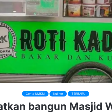
Cerita UMKM
Kuliner
TERBARU
iatkan bangun Masjid 