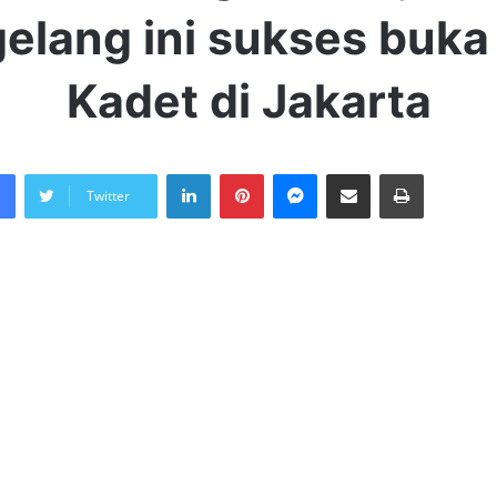
elang ini sukses buka 
Kadet di Jakarta
LinkedIn
Pinterest
Messenger
Share via Email
Print
Twitter