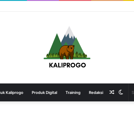
Random
Swit
uk Kaliprogo
Produk Digital
Training
Redaksi
Article
skin