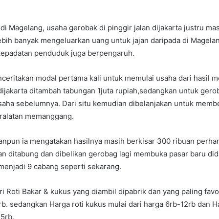
i Magelang, usaha gerobak di pinggir jalan dijakarta justru mas
lebih banyak mengeluarkan uang untuk jajan daripada di Magelan
r kepadatan penduduk juga berpengaruh.
ceritakan modal pertama kali untuk memulai usaha dari hasil m
ijakarta ditambah tabungan 1juta rupiah,sedangkan untuk gerob
saha sebelumnya. Dari situ kemudian dibelanjakan untuk membel
peralatan memanggang.
lanpun ia mengatakan hasilnya masih berkisar 300 ribuan perhari,
n ditabung dan dibelikan gerobag lagi membuka pasar baru dida
menjadi 9 cabang seperti sekarang.
 Roti Bakar & kukus yang diambil dipabrik dan yang paling favor
b. sedangkan Harga roti kukus mulai dari harga 6rb-12rb dan Ha
25rb.