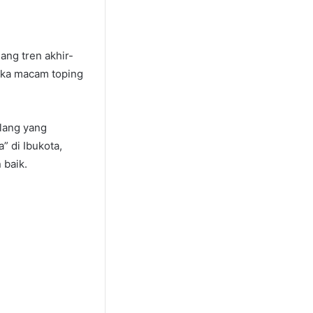
ang tren akhir-
neka macam toping
elang yang
 di Ibukota,
 baik.