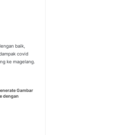
dengan baik,
 dampak covid
ung ke magelang.
Generate Gambar
re dengan