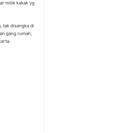
r milik kakak yg
 tak disangka di
pan gang rumah,
arta.