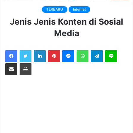
TERBARU
Internet
Jenis Jenis Konten di Sosial
Media
LinkedIn
Pinterest
Messenger
WhatsApp
Telegram
Line
Share via Email
Print