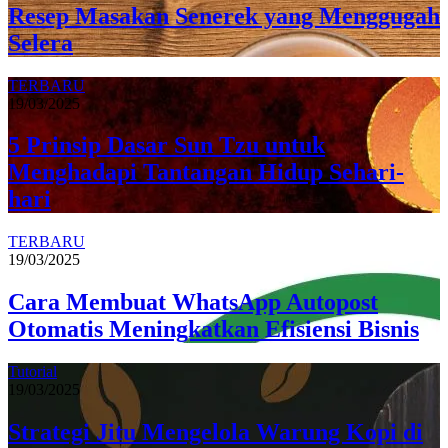
Resep Masakan Senerek yang Menggugah
Selera
TERBARU
19/03/2025
5 Prinsip Dasar Sun Tzu untuk
Menghadapi Tantangan Hidup Sehari-
hari
TERBARU
19/03/2025
Cara Membuat WhatsApp Autopost
Otomatis Meningkatkan Efisiensi Bisnis
Tutorial
19/03/2025
Strategi Jitu Mengelola Warung Kopi di