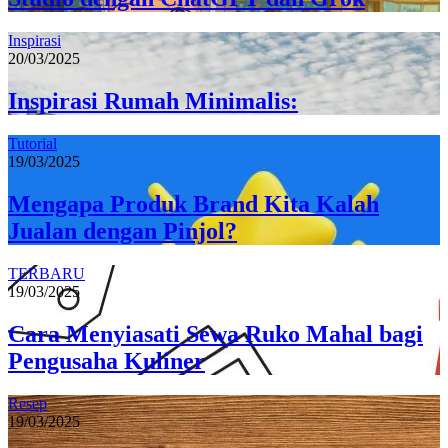
Inspirasi
20/03/2025
Inspirasi Rumah Minimalis:
Tutorial
19/03/2025
Mengapa Produk Brand Kita Kalah
Jualan dengan Pinjol?
TERBARU
19/03/2025
Cara Menyiasati Sewa Ruko Mahal bagi
Pengusaha Kuliner
Resep
19/03/2025