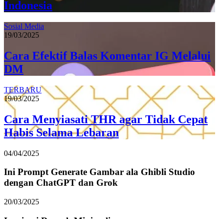
Indonesia
Sosial Media
19/03/2025
Cara Efektif Balas Komentar IG Melalui
DM
TERBARU
19/03/2025
Cara Menyiasati THR agar Tidak Cepat
Habis Selama Lebaran
04/04/2025
Ini Prompt Generate Gambar ala Ghibli Studio
dengan ChatGPT dan Grok
20/03/2025