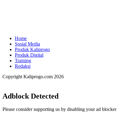
Home
Sosial Media
Produk Kaliprogo
Produk Digital
Training
Redaksi
Copyright Kaliprogo.com 2026
Back
to
top
Adblock Detected
button
Please consider supporting us by disabling your ad blocker