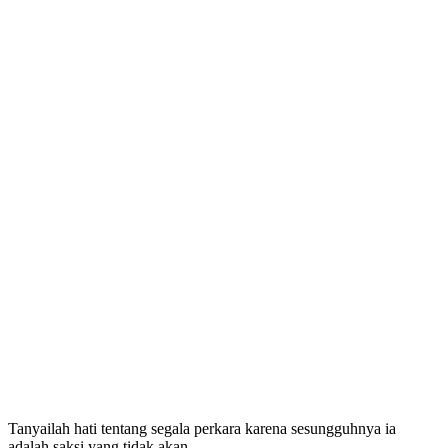
Tanyailah hati tentang segala perkara karena sesungguhnya ia
adalah saksi yang tidak akan