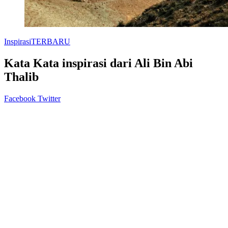
Inspirasi
TERBARU
Kata Kata inspirasi dari Ali Bin Abi
Thalib
LinkedIn
Pinterest
Messenger
Messenger
WhatsApp
Telegram
Line
Share
Print
Facebook
Twitter
via
Email