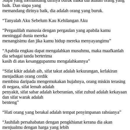
Siapa yang memandang dirinya buruk maka dia adalah orang yang
baik. Dan siapa yang
memandang dirinya baik, dia adalah orang yang buruk.
“Tanyalah Aku Sebelum Kau Kehilangan Aku
“Pergaulilah manusia dengan pergaulan yang apabila kamu
meninggal dunia mereka
menangisimu dan jika kamu hidup mereka menyayangimu”
“Apabila engkau dapat mengalahkan musuhmu, maka maafkanlah
dia sebagai tanda berterima
kasih di atas kesanggupanmu mengalahkannya”
“Sifat kikir adalah aib, sifat takut adalah kekurangan, kefakiran
menjadikan orang cerdik
membisu daripada mengemukakan hujahnya, orang miskin terasing
di negara, sifat lemah adalah
penyakit, sifat sabar adalah keberanian, sifat zuhud adalah kekayaan
dan sifat warak adalah
benteng”
“Hati orang yang berakal adalah tempat penyimpanan rahsianya”
“Jauhilah persahabatan dengan pengkhianat kerana dia akan
menjualmu dengan harga yang lebih