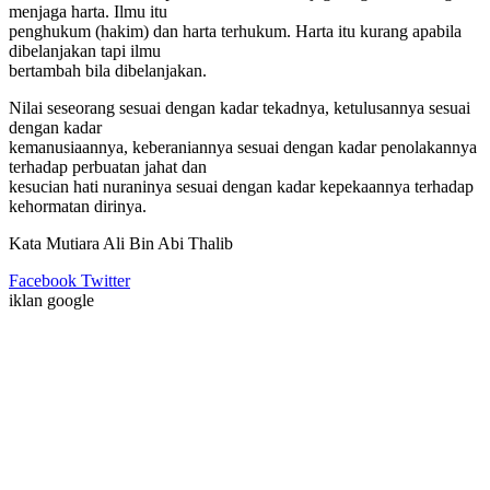
menjaga harta. Ilmu itu
penghukum (hakim) dan harta terhukum. Harta itu kurang apabila
dibelanjakan tapi ilmu
bertambah bila dibelanjakan.
Nilai seseorang sesuai dengan kadar tekadnya, ketulusannya sesuai
dengan kadar
kemanusiaannya, keberaniannya sesuai dengan kadar penolakannya
terhadap perbuatan jahat dan
kesucian hati nuraninya sesuai dengan kadar kepekaannya terhadap
kehormatan dirinya.
Kata Mutiara Ali Bin Abi Thalib
LinkedIn
Pinterest
Messenger
Messenger
WhatsApp
Telegram
Line
Share
Print
Facebook
Twitter
via
iklan google
Email