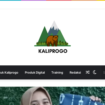
Random
Swit
uk Kaliprogo
Produk Digital
Training
Redaksi
Article
skin