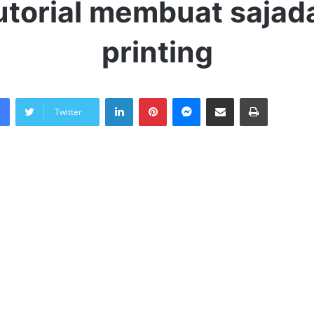
utorial membuat sajad
printing
LinkedIn
Pinterest
Messenger
Share via Email
Print
Twitter