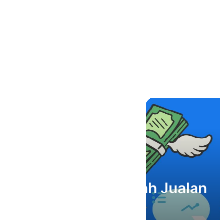
a Kalah Jualan
Car
l?