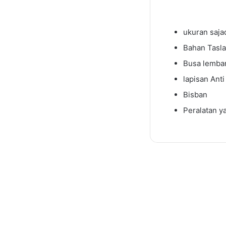
ukuran saj
Bahan Tasl
Busa lembar
lapisan Anti
Bisban
Peralatan y