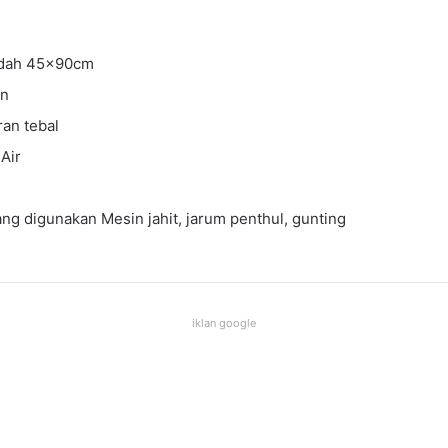
adah 45x90cm
an
an tebal
 Air
ang digunakan Mesin jahit, jarum penthul, gunting
iklan google