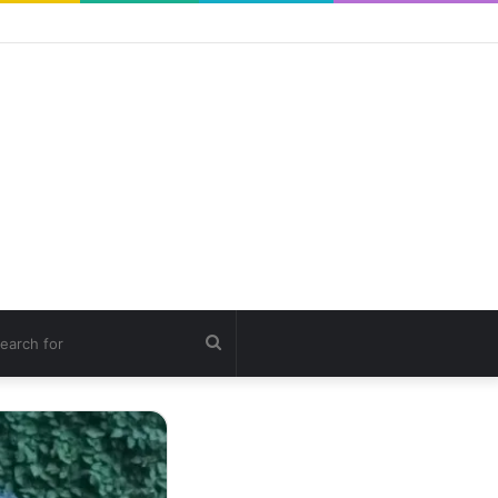
ch
Search
for