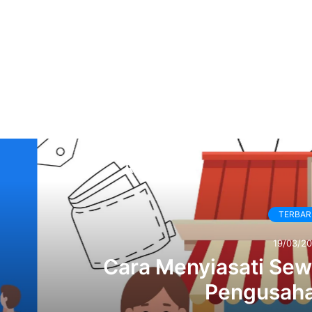
Read Next
TERBARU
19/03/2025
a Menyiasati Sewa Ruko Mahal 
Pengusaha Kuliner