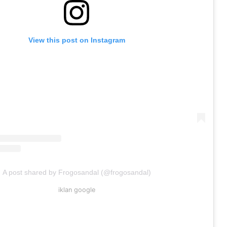
View this post on Instagram
A post shared by Frogosandal (@frogosandal)
iklan google