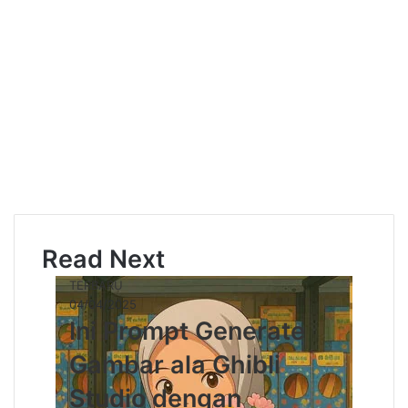
Read Next
TERBARU
04/04/2025
Ini Prompt Generate
Gambar ala Ghibli
Studio dengan