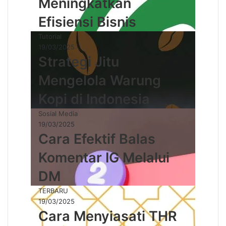
Meningkatkan
Efisiensi Bisnis
Tutorial
19/03/2025
Strategi Jitu
Mengelola Warung
Kopi di Indonesia
Sosial Media
19/03/2025
Cara Efektif Balas
Komentar IG Melalui
DM
TERBARU
19/03/2025
Cara Menyiasati THR