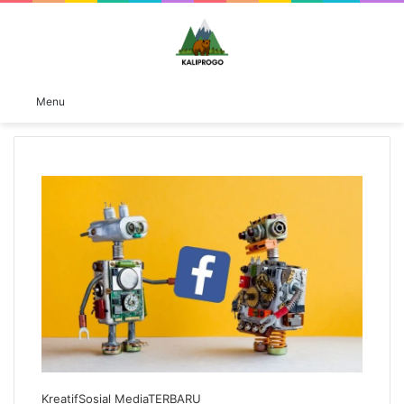
Switch
S
Menu
skin
fo
Kreatif
Sosial Media
TERBARU