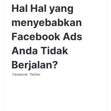
Hal Hal yang
menyebabkan
Facebook Ads
Anda Tidak
Berjalan?
LinkedIn
Pinterest
Messenger
Messenger
WhatsApp
Telegram
Line
Share
Print
Facebook
Twitter
via
Email