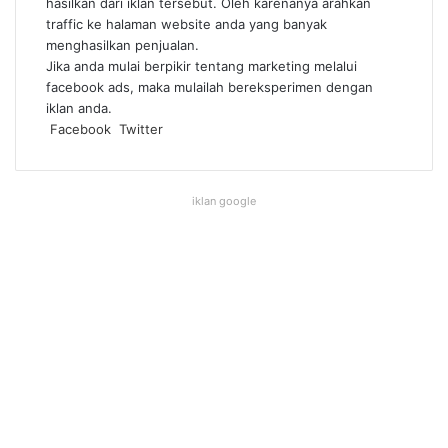
hasilkan dari iklan tersebut. Oleh karenanya arahkan
traffic ke halaman website anda yang banyak
menghasilkan penjualan.
Jika anda mulai berpikir tentang marketing melalui
facebook ads, maka mulailah bereksperimen dengan
iklan anda.
LinkedIn
Pinterest
Messenger
Messenger
WhatsApp
Telegram
Line
Share
Print
Facebook
Twitter
via
Email
iklan google