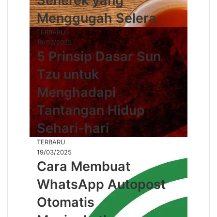
Senerek yang
Menggugah Selera
TERBARU
19/03/2025
5 Prinsip Dasar Sun
Tzu untuk
Menghadapi
Tantangan Hidup
Sehari-hari
TERBARU
19/03/2025
Cara Membuat
WhatsApp Autopost
Otomatis