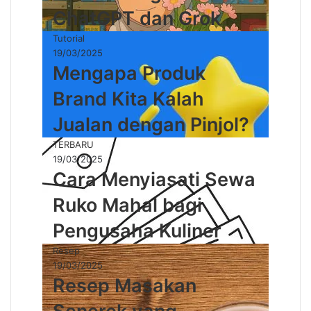
ChatGPT dan Grok
Tutorial
19/03/2025
Mengapa Produk
Brand Kita Kalah
Jualan dengan Pinjol?
TERBARU
19/03/2025
Cara Menyiasati Sewa
Ruko Mahal bagi
Pengusaha Kuliner
Resep
19/03/2025
Resep Masakan