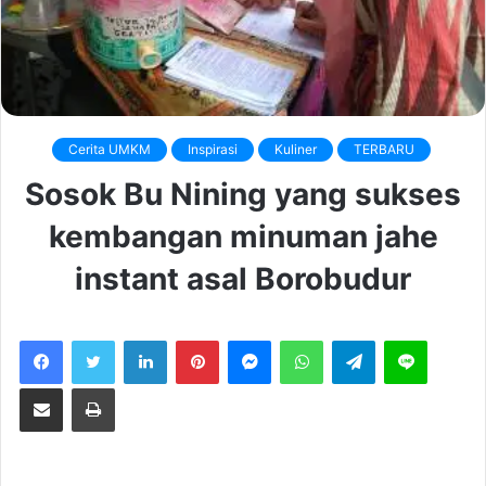
Cerita UMKM
Inspirasi
Kuliner
TERBARU
Sosok Bu Nining yang sukses
kembangan minuman jahe
instant asal Borobudur
LinkedIn
Pinterest
Messenger
WhatsApp
Telegram
Line
Share via Email
Print