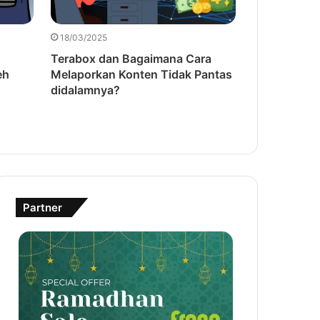
18/03/2025
18/03/2025
Terabox dan Bagaimana Cara
Cara Kemba
eh
Melaporkan Konten Tidak Pantas
adsense den
didalamnya?
Partner