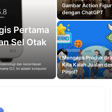
Gambar Action Figu
dengan ChatGPT
gis Pertama
n Sel Otak
19/03/2025
Mengapa Produk Br
Kita Kalah Jualan d
ioteknologi dan kecerdasan
nama CL1. Ini adalah komputer
Pinjol?