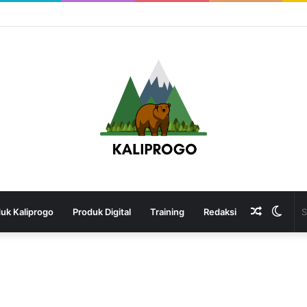
Random
Swit
uk Kaliprogo
Produk Digital
Training
Redaksi
Article
skin