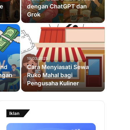
re
dengan ChatGPT dan
Grok
19/03/202
Res
19/03/2025
Men
and
Cara Menyiasati Sewa
engan
Ruko Mahal bagi
Masakan Se
Pengusaha Kuliner
gurih dan 
Iklan