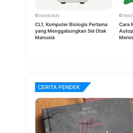
04/04/2025
19/03
n Bagaimana
CL1, Komputer Biologis Pertama
Cara
n
yang Menggabungkan Sel Otak
Autop
Manusia
Menin
CERITA PENDEK