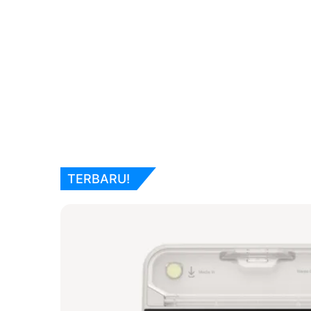
TERBARU!
st