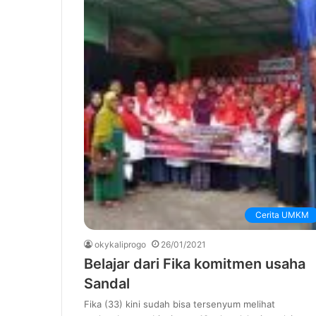
Cerita UMKM
okykaliprogo
26/01/2021
Belajar dari Fika komitmen usaha
Sandal
Fika (33) kini sudah bisa tersenyum melihat