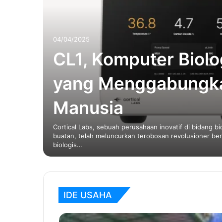
atkan
04/04/2025
CL1, Komputer Biolo
yang Menggabungka
Manusia
Cortical Labs, sebuah perusahaan inovatif di bidang b
buatan, telah meluncurkan terobosan revolusioner ber
ui DM
biologis…
IDE USAHA